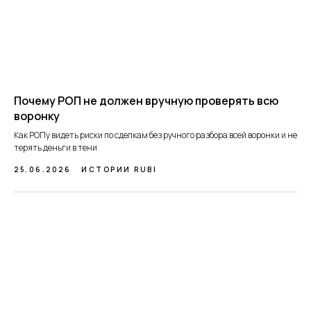
Почему РОП не должен вручную проверять всю
воронку
Как РОПу видеть риски по сделкам без ручного разбора всей воронки и не
терять деньги в тени
25.06.2026
ИСТОРИИ RUBI