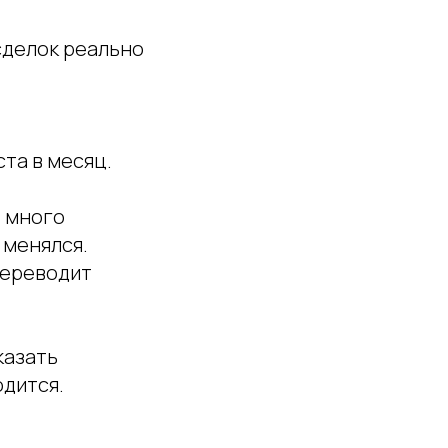
сделок реально
ста в месяц.
о много
 менялся.
 переводит
казать
одится.