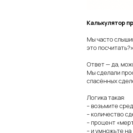
Калькулятор п
Мы часто слышим
это посчитать?
Ответ — да, мож
Мы сделали прос
спасённых сдел
Логика такая:
– возьмите сред
– количество сд
– процент «мерт
– и умножьте на