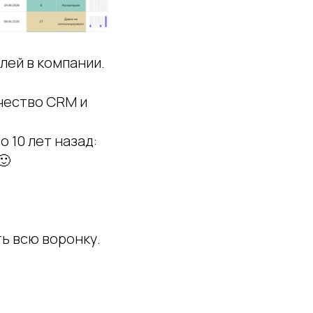
лей в компании.
ачество CRM и
 10 лет назад:
🙂
ь всю воронку.