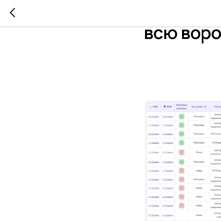
Почему 
всю вор