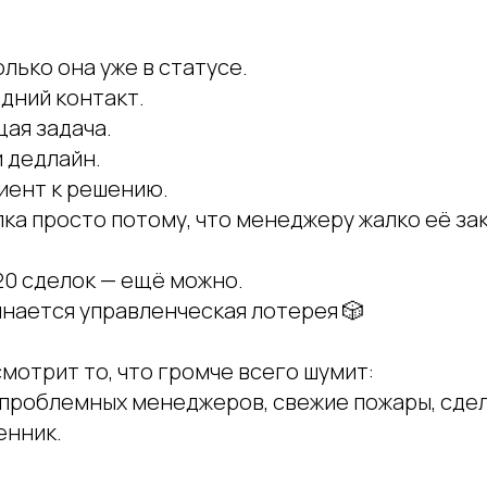
.
лько она уже в статусе.
дний контакт.
ая задача.
 дедлайн.
иент к решению.
лка просто потому, что менеджеру жалко её за
20 сделок — ещё можно.
инается управленческая лотерея 🎲
смотрит то, что громче всего шумит:
 проблемных менеджеров, свежие пожары, сдел
енник.