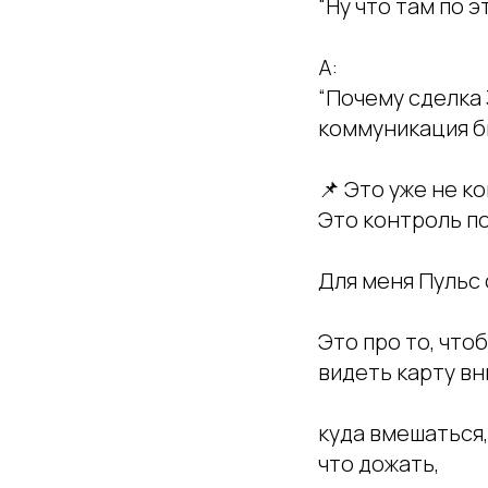
“Ну что там по э
А:
“Почему сделка 
коммуникация б
📌 Это уже не к
Это контроль по
Для меня Пульс 
Это про то, что
видеть карту вн
куда вмешаться,
что дожать,