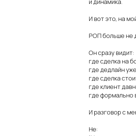
и динамика.
И вот это, на м
РОП больше не 
Он сразу видит:
где сделка на б
где дедлайн уже
где сделка стои
где клиент давн
где формально в
И разговор с м
Не: