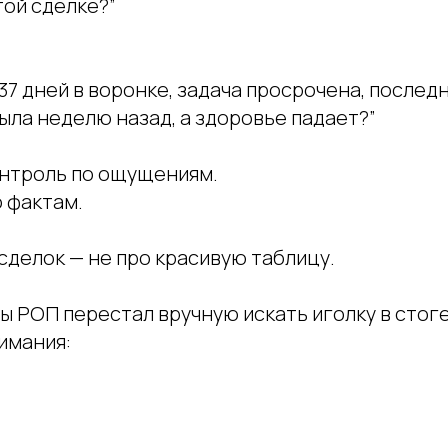
той сделке?”
37 дней в воронке, задача просрочена, послед
ыла неделю назад, а здоровье падает?”
онтроль по ощущениям.
 фактам.
сделок — не про красивую таблицу.
бы РОП перестал вручную искать иголку в стоге
имания: