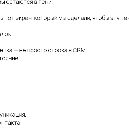
ы остаются в тени.
аз тот экран, который мы сделали, чтобы эту те
елок.
елка — не просто строка в CRM.
тояние:
уникация,
онтакта