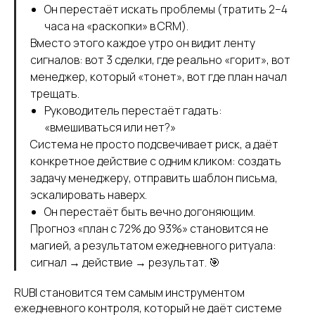
Он перестаёт искать проблемы (тратить 2–4
часа на «раскопки» в CRM).
Вместо этого каждое утро он видит ленту
сигналов: вот 3 сделки, где реально «горит», вот
менеджер, который «тонет», вот где план начал
трещать.
Руководитель перестаёт гадать:
«вмешиваться или нет?»
Система не просто подсвечивает риск, а даёт
конкретное действие с одним кликом: создать
задачу менеджеру, отправить шаблон письма,
эскалировать наверх.
Он перестаёт быть вечно догоняющим.
Прогноз «план с 72% до 93%» становится не
магией, а результатом ежедневного ритуала:
сигнал → действие → результат. 🎯
RUBI становится тем самым инструментом
ежедневного контроля, который не даёт системе